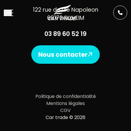
Aller au contenu
122 rue de l’Ile Napoleon
68170 RIXHEIM
03 89 60 52 19
Nous contacter
Politique de confidentialité
Mentions légales
CGV
Car trade © 2026