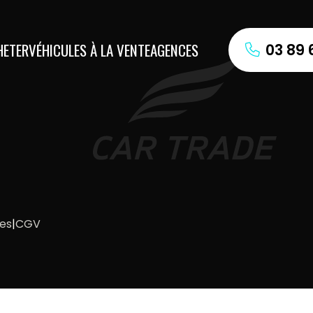
HETER
VÉHICULES À LA VENTE
AGENCES
03 89 
les
|
CGV