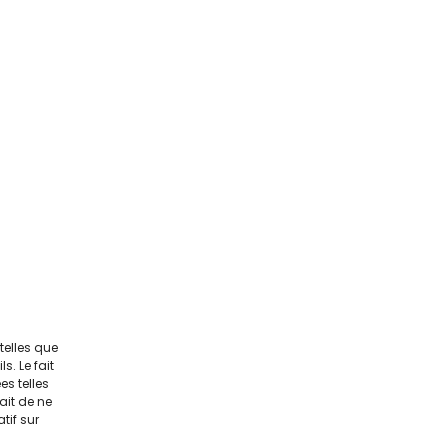
telles que
. Le fait
s telles
ait de ne
tif sur