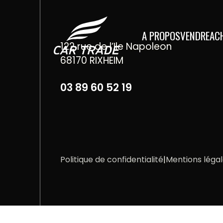
Aller au contenu
A PROPOS
VENDRE
AC
122 rue de l’Ile Napoleon
68170 RIXHEIM
03 89 60 52 19
Politique de confidentialité
|
Mentions léga