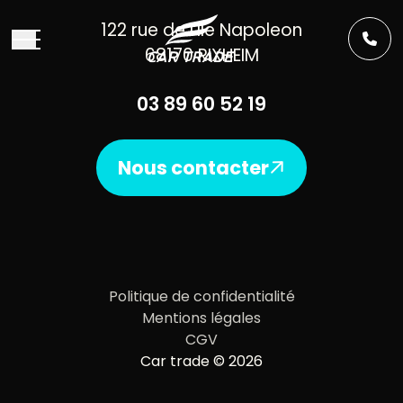
Aller au contenu
122 rue de l’Ile Napoleon
68170 RIXHEIM
03 89 60 52 19
Nous contacter
Politique de confidentialité
Mentions légales
CGV
Car trade © 2026