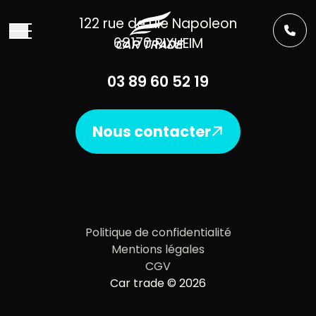
Aller au contenu
122 rue de l’Ile Napoleon
68170 RIXHEIM
03 89 60 52 19
Nous contacter
Politique de confidentialité
Mentions légales
CGV
Car trade © 2026