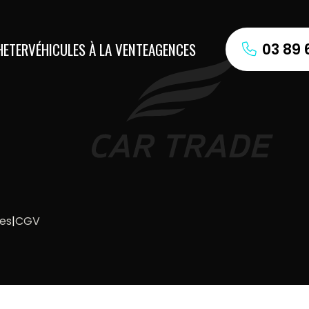
HETER
VÉHICULES À LA VENTE
AGENCES
03 89 
les
|
CGV