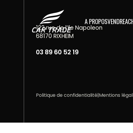
Aller au contenu
A PROPOS
VENDRE
AC
122 rue de l’Ile Napoleon
68170 RIXHEIM
03 89 60 52 19
Politique de confidentialité
|
Mentions léga