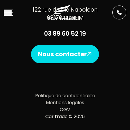
Aller au contenu
122 rue de l’Ile Napoleon
68170 RIXHEIM
03 89 60 52 19
Nous contacter
Politique de confidentialité
Mentions légales
CGV
Car trade © 2026